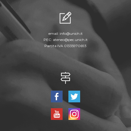
email:
info@unich.it
PEC:
ateneo@pec.unich.it
Partita IVA 01335970693