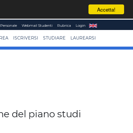
Accetta!
Personale
Webmail Studenti
Rubrica
Login
UREA
ISCRIVERSI
STUDIARE
LAUREARSI
ne del piano studi