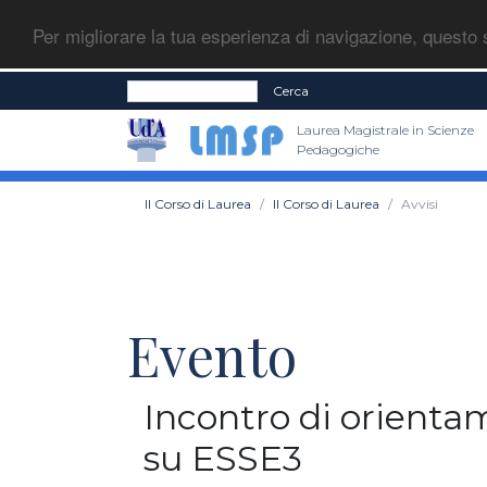
Per migliorare la tua esperienza di navigazione, questo s
Cerca
Laurea Magistrale in Scienze
Pedagogiche
Il Corso di Laurea
Il Corso di Laurea
Avvisi
Evento
Incontro di orientam
su ESSE3