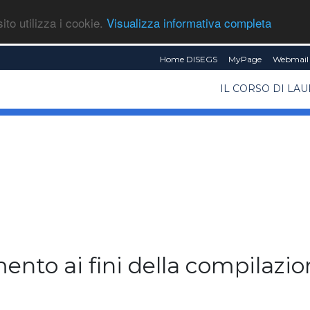
ito utilizza i cookie.
Visualizza informativa completa
Home DISEGS
MyPage
Webmail 
IL CORSO DI LA
ento ai fini della compilazio