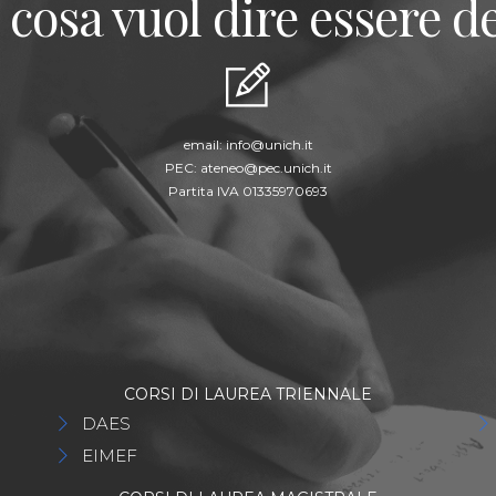
 cosa vuol dire essere de
email:
info@unich.it
PEC:
ateneo@pec.unich.it
Partita IVA 01335970693
CORSI DI LAUREA TRIENNALE
DAES
EIMEF