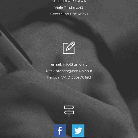
SEDE DI PESCARA
Viale Pindaro,42
Centralino 085.45371
email:
info@unich.it
PEC:
ateneo@pec.unich.it
Partita IVA 01335970693