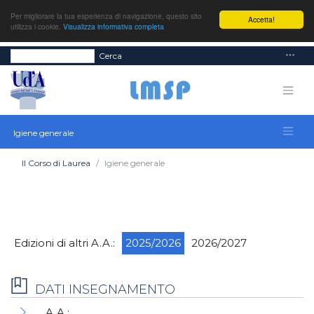
Per migliorare la tua esperienza di navigazione, questo sito
Accetta!
utilizza i cookie.
Visualizza informativa completa
Cerca
Igiene generale
Il Corso di Laurea
Igiene generale
Edizioni di altri A.A.:
2025/2026
2026/2027
DATI INSEGNAMENTO
A.A.: