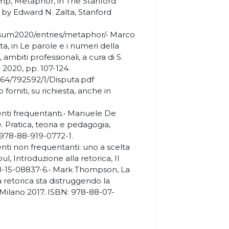
amp, Metaphor, in The Stanford
 by Edward N. Zalta, Stanford
s/sum2020/entries/metaphor/• Marco
a, in Le parole e i numeri della
, ambiti professionali, a cura di S.
 2020, pp. 107-124.
1564/792592/1/Disputa.pdf
 forniti, su richiesta, anche in
denti frequentanti.• Manuele De
 Pratica, teoria e pedagogia,
 978-88-919-0772-1.
denti non frequentanti: uno a scelta
oul, Introduzione alla retorica, Il
8-15-08837-6.• Mark Thompson, La
a retorica sta distruggendo la
, Milano 2017. ISBN: 978-88-07-