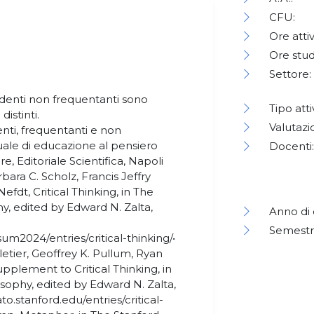
CFU:
Ore attiv
Ore stud
Settore:
tudenti non frequentanti sono
Tipo atti
istinti.
Valutazi
denti, frequentanti e non
uale di educazione al pensiero
Docenti:
 Editoriale Scientifica, Napoli
ara C. Scholz, Francis Jeffry
efdt, Critical Thinking, in The
y, edited by Edward N. Zalta,
Anno di 
Semestr
sum2024/entries/critical-thinking/•
letier, Geoffrey K. Pullum, Ryan
supplement to Critical Thinking, in
sophy, edited by Edward N. Zalta,
ato.stanford.edu/entries/critical-