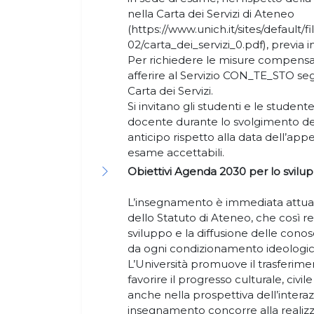
nella Carta dei Servizi di Ateneo
(https://www.unich.it/sites/default/f
02/carta_dei_servizi_0.pdf), previa 
Per richiedere le misure compensat
afferire al Servizio CON_TE_STO se
Carta dei Servizi.
Si invitano gli studenti e le student
docente durante lo svolgimento de
anticipo rispetto alla data dell’app
esame accettabili.
Obiettivi Agenda 2030 per lo svilup
L’insegnamento è immediata attuazi
dello Statuto di Ateneo, che così 
sviluppo e la diffusione delle conos
da ogni condizionamento ideologico,
L’Università promuove il trasferime
favorire il progresso culturale, civi
anche nella prospettiva dell’interazi
insegnamento concorre alla realizz