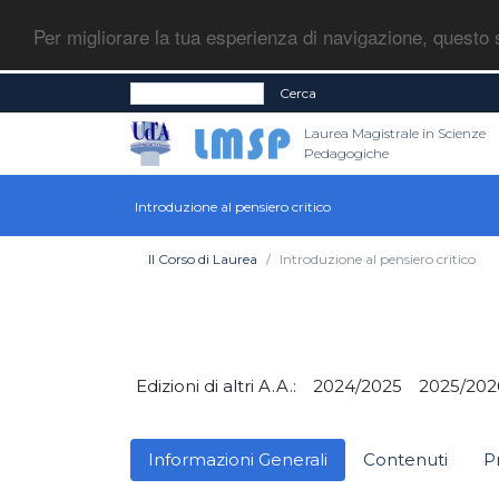
Per migliorare la tua esperienza di navigazione, questo s
Cerca
Laurea Magistrale in Scienze
Pedagogiche
Introduzione al pensiero critico
Il Corso di Laurea
Introduzione al pensiero critico
Edizioni di altri A.A.:
2024/2025
2025/202
Informazioni Generali
Contenuti
P