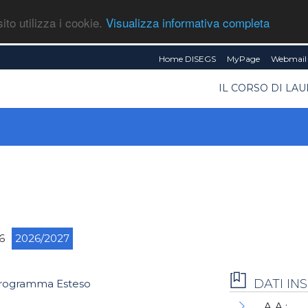
ito utilizza i cookie.
Visualizza informativa completa
Home DISEGS
MyPage
Webmail 
IL CORSO DI LA
6
2026/2027
DATI I
rogramma Esteso
A.A.: