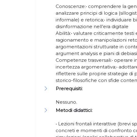
Conoscenze:• comprendere la genesi
analizzare principi di logica (sillo
informale) e retorica;• individuare b
disinformazione nell’era digitale
Abilità:• valutare criticamente testi e
ragionamento e manipolazioni reto
argomentazioni strutturate in contes
argument analysis e piani di debias
Competenze trasversali:• operare in
incertezza argomentativa;• adotta
riflettere sulle proprie strategie di
storico-filosofiche con sfide conte
Prerequisiti:
Nessuno.
Metodi didattici:
• Lezioni frontali interattive (brevi
concreti e momenti di confronto co