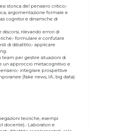
 storica del pensiero critico;•
gistica, argomentazione formale e
ias cognitivi e dinamiche di
 discorsi, rilevando errori di
riche;• formulare e confutare
ti di dibattito;• applicare
ing.
 team per gestire situazioni di
re un approccio metacognitivo e
 pensiero;• integrare prospettive
mporanee (fake news, IA, big data).
 spiegazioni teoriche, esempi
l docente).• Laboratori e