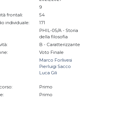
9
ità frontali:
54
io individuale:
171
PHIL-05/A - Storia
della filosofia
vità:
B - Caratterizzante
one:
Voto Finale
Marco Forlivesi
Pierluigi Sacco
Luca Gili
corso:
Primo
e:
Primo