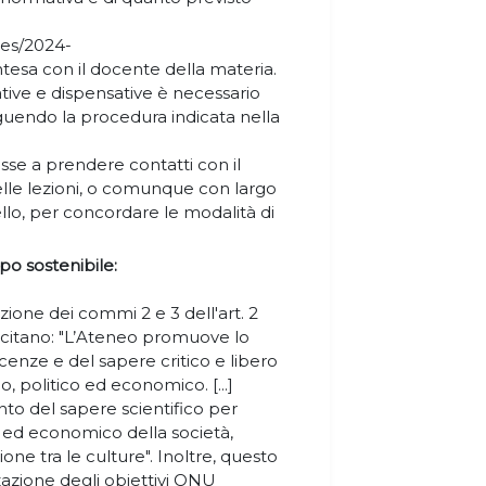
iles/2024-
intesa con il docente della materia.
ive e dispensative è necessario
guendo la procedura indicata nella
esse a prendere contatti con il
lle lezioni, o comunque con largo
ello, per concordare le modalità di
po sostenibile:
one dei commi 2 e 3 dell'art. 2
recitano: "L’Ateneo promuove lo
cenze e del sapere critico e libero
 politico ed economico. [...]
nto del sapere scientifico per
le ed economico della società,
one tra le culture". Inoltre, questo
azione degli obiettivi ONU