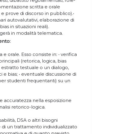
testi, dibattito regolamentati, role-
omentazione scritta e orale
i e prove di discorso in pubblico).•
ri autovalutativi, elaborazione di
ias in situazioni reali).
olgerà in modalità telematica.
ento:
 orale. Esso consiste in: • verifica
ncipali (retorica, logica, bias
ve estratto testuale o un dialogo,
ci e bias; • eventuale discussione di
per studenti frequentanti) su un
 e accuratezza nella esposizione
alisi retorico-logica.
abilità, DSA o altri bisogni
 di un trattamento individualizzato
a normativa e di quanto previsto