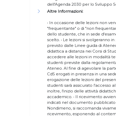
dell'Agenda 2030 per lo Sviluppo S
Altre Informazioni:
• In occasione delle lezioni non ven
"frequentante" o di "non frequentant
dello studente, che in sede d'esame
scelto. • Le lezioni si svolgeranno i
previsto dalle Linee guida di Ateneo
didattica a distanza nei Corsi di Stu
accedere alle lezioni in modalità te
studenti previste dalla regolament
Ateneo. Al fine di agevolare la parte
CdS erogati in presenza in una sede
erogazione delle lezioni del prese
studenti sarà assicurato l'accesso al
inoltre, l'inizio delle attività didatti
accademico. • Il ricevimento avvien
indicati nel documento pubblicato 
Nondimeno, si raccomanda vivament
ricevimento, esponendo al contem