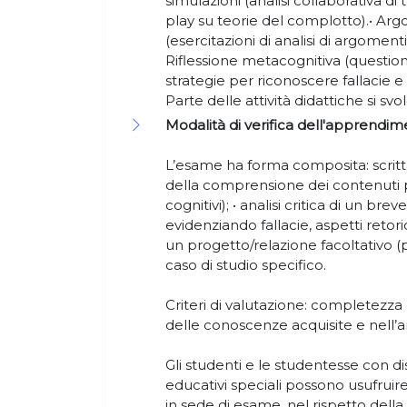
simulazioni (analisi collaborativa di 
play su teorie del complotto).• Arg
(esercitazioni di analisi di argoment
Riflessione metacognitiva (questiona
strategie per riconoscere fallacie e b
Parte delle attività didattiche si sv
Modalità di verifica dell'apprendim
L’esame ha forma composita: scritta e
della comprensione dei contenuti pri
cognitivi); • analisi critica di un bre
evidenziando fallacie, aspetti retori
un progetto/relazione facoltativo (
caso di studio specifico.
Criteri di valutazione: completezza
delle conoscenze acquisite e nell’an
Gli studenti e le studentesse con dis
educativi speciali possono usufruire
in sede di esame, nel rispetto dell