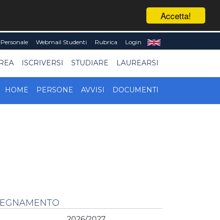
Accetta!
Personale
Webmail Studenti
Rubrica
Login
UREA
ISCRIVERSI
STUDIARE
LAUREARSI
HOME
PERSONE
AVVISI
DOCUMENTI
NSEGNAMENTO
2026/2027