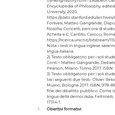
thinking/history.html • Elisabeth C
Encyclopedia of Philosophy, edited
University, 2020.
https://plato.stanford.edu/archive
Forlivesi, Matteo Giangrande, Disput
filosofia: Concetti, percorsi di studio
Achella e C. Cantillo, Carocci, Roma
https://ricerca.unich.it/bitstream/1
Nota: i testi in lingua inglese saranno
lingua italiana.
2) Testo obbligatorio per i soli stu
Conti – Matteo Giangrande, Debate.
Pearson, Milano-Torino 2017. ISBN:
3) Testo obbligatorio per i soli stu
tra i seguenti due testi.• Olivier Reb
Mulino, Bologna 2017. ISBN: 978-8
fine del dibattito pubblico. Come l
lingua della democrazia, Feltrinelli
17314-1.
Obiettivi formativi: