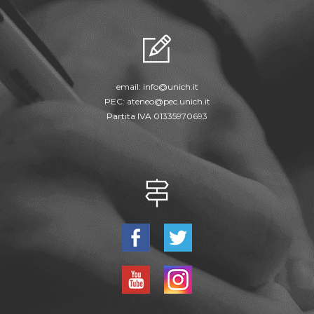
email:
info@unich.it
PEC:
ateneo@pec.unich.it
Partita IVA 01335970693