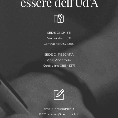
essere dell'Ud'A
SEDE DI CHIETI
Via dei Vestini,31
Centralino 0871.3551
SEDE DI PESCARA
Viale Pindaro,42
Centralino 085.45371
email:
info@unich.it
PEC:
ateneo@pec.unich.it