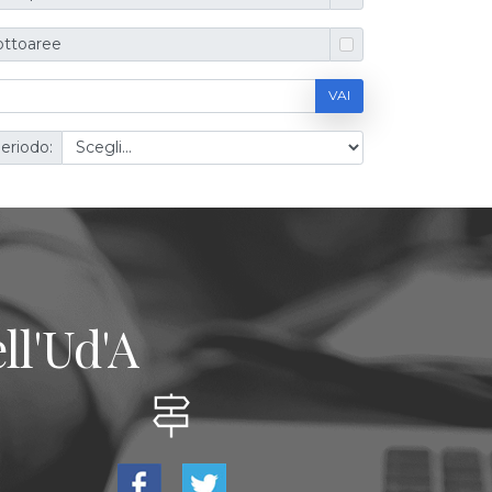
ottoaree
VAI
eriodo:
ll'Ud'A