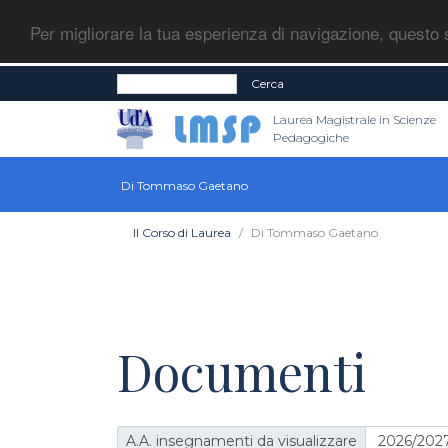
Per migliorare la tua esperienza di navigazione, questo s
Cerca
Laurea Magistrale in Scienze
Pedagogiche
Di Tommaso Gaetano
Il Corso di Laurea
Di Tommaso Gaetano
Documenti
A.A. insegnamenti da visualizzare