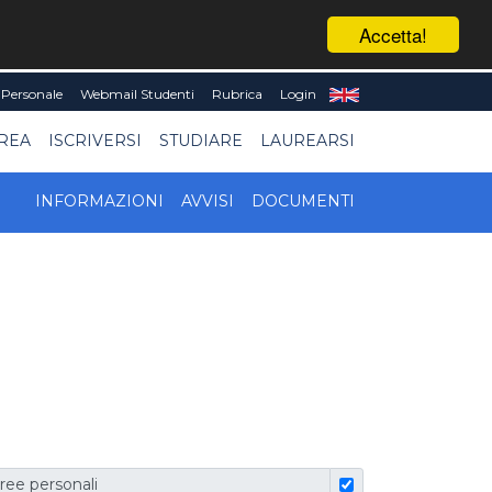
Accetta!
Personale
Webmail Studenti
Rubrica
Login
UREA
ISCRIVERSI
STUDIARE
LAUREARSI
INFORMAZIONI
AVVISI
DOCUMENTI
ree personali