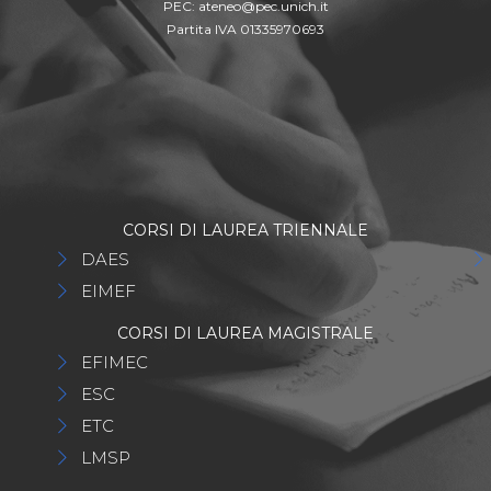
PEC:
ateneo@pec.unich.it
Partita IVA 01335970693
CORSI DI LAUREA TRIENNALE
DAES
EIMEF
CORSI DI LAUREA MAGISTRALE
EFIMEC
ESC
ETC
LMSP