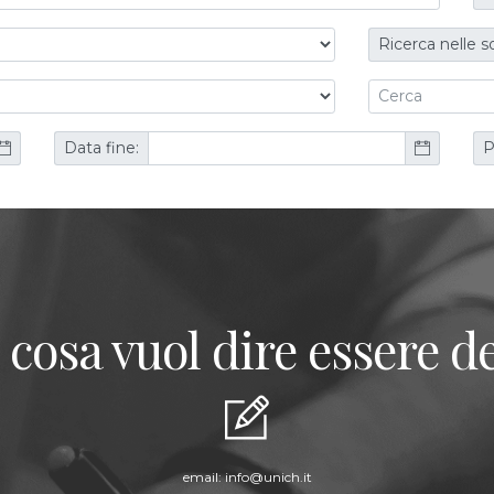
Ricerca nelle s
Data fine:
P
 cosa vuol dire essere de
email:
info@unich.it