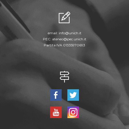
email:
info@unich.it
PEC:
ateneo@pec.unich.it
Partita IVA 01335970693