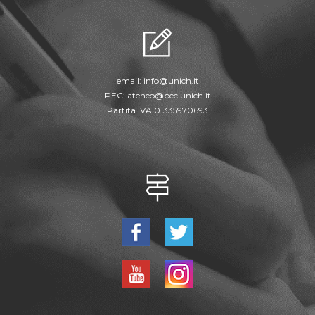
email:
info@unich.it
PEC:
ateneo@pec.unich.it
Partita IVA 01335970693