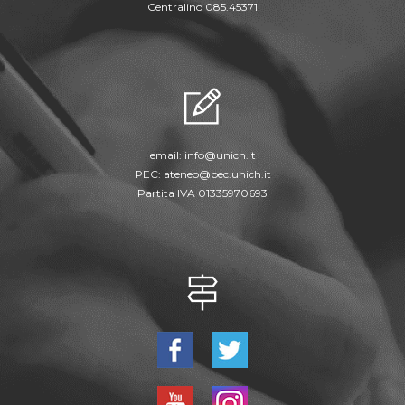
Centralino 085.45371
email:
info@unich.it
PEC:
ateneo@pec.unich.it
Partita IVA 01335970693