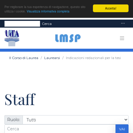
Per migliorare la tua esperienza di navigazione, questo sito
Accetta!
utilizza i cookie.
Visualizza informativa completa
Cerca
Il Corso di Laurea
Laurearsi
Indicazioni redazionali per la tesi
Staff
Ruolo:
VAI