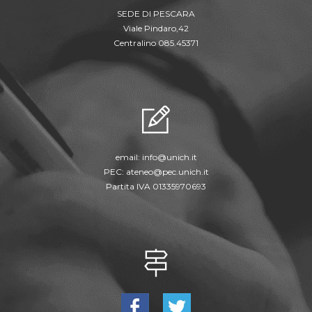
SEDE DI PESCARA
Viale Pindaro,42
Centralino 085.45371
email:
info@unich.it
PEC:
ateneo@pec.unich.it
Partita IVA 01335970693