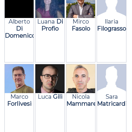
Alberto
Luana
Di
Mirco
Ilaria
Di
Profio
Fasolo
Filograsso
Domenico
Marco
Luca
Gili
Nicola
Sara
Forlivesi
Mammarella
Matricardi