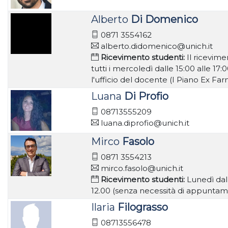
Alberto
Di Domenico
0871 3554162
alberto.didomenico@unich.it
Ricevimento studenti:
Il ricevime
tutti i mercoledì dalle 15:00 alle 17:
l'ufficio del docente (I Piano Ex Fa
Luana
Di Profio
08713555209
luana.diprofio@unich.it
Mirco
Fasolo
0871 3554213
mirco.fasolo@unich.it
Ricevimento studenti:
Lunedì dall
12.00 (senza necessità di appuntam
Ilaria
Filograsso
08713556478