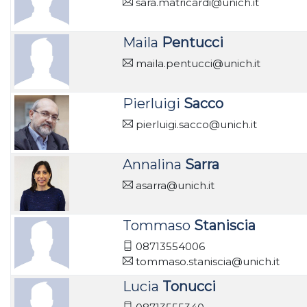
sara.matricardi@unich.it
Maila
Pentucci
maila.pentucci@unich.it
Pierluigi
Sacco
pierluigi.sacco@unich.it
Annalina
Sarra
asarra@unich.it
Tommaso
Staniscia
08713554006
tommaso.staniscia@unich.it
Lucia
Tonucci