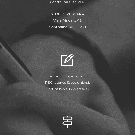
Centralino 0871.3551
SEDE DI PESCARA
Viale Pindaro,42
Centralino 085.45371
email:
info@unich.it
PEC:
ateneo@pec.unich.it
Partita IVA 01335970693