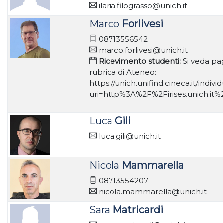
ilaria.filograsso@unich.it
Marco
Forlivesi
08713556542
marco.forlivesi@unich.it
Ricevimento studenti:
Si veda pa
rubrica di Ateneo:
https://unich.unifind.cineca.it/indivi
uri=http%3A%2F%2Firises.unich.i
Luca
Gili
luca.gili@unich.it
Nicola
Mammarella
08713554207
nicola.mammarella@unich.it
Sara
Matricardi