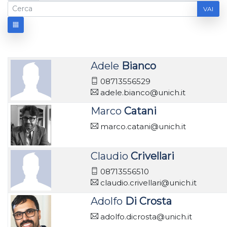
VAI
Adele
Bianco
08713556529
adele.bianco@unich.it
Marco
Catani
marco.catani@unich.it
Claudio
Crivellari
08713556510
claudio.crivellari@unich.it
Adolfo
Di Crosta
adolfo.dicrosta@unich.it