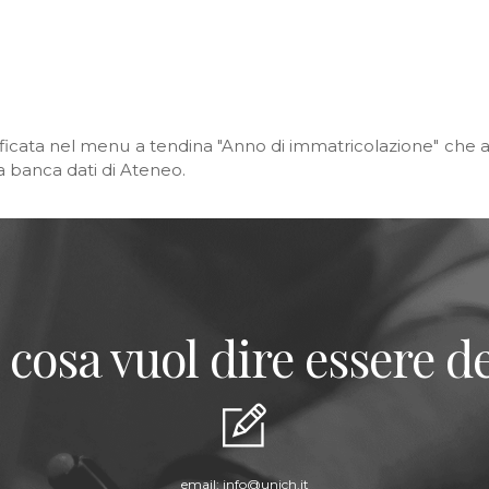
ificata nel menu a tendina "Anno di immatricolazione" che apr
la banca dati di Ateneo.
 cosa vuol dire essere de
email:
info@unich.it