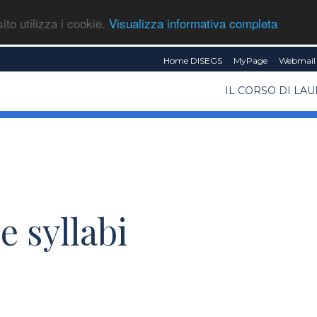
ito utilizza i cookie.
Visualizza informativa completa
Home DISEGS
MyPage
Webmail 
IL CORSO DI LA
e syllabi