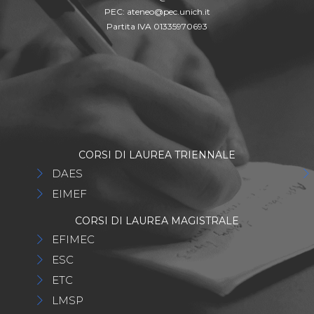
PEC:
ateneo@pec.unich.it
Partita IVA 01335970693
CORSI DI LAUREA TRIENNALE
DAES
EIMEF
CORSI DI LAUREA MAGISTRALE
EFIMEC
ESC
ETC
LMSP