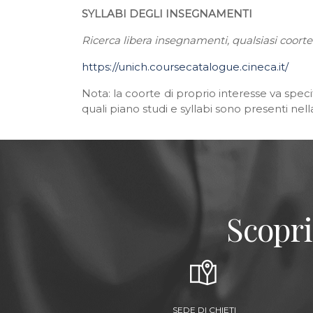
SYLLABI DEGLI INSEGNAMENTI
Ricerca libera insegnamenti, qualsiasi coorte
https://unich.coursecatalogue.cineca.it/
Nota: la coorte di proprio interesse va spec
quali piano studi e syllabi sono presenti nel
Scopri
SEDE DI CHIETI