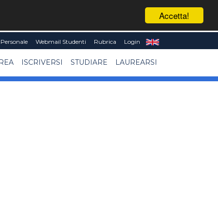
Accetta!
Personale
Webmail Studenti
Rubrica
Login
UREA
ISCRIVERSI
STUDIARE
LAUREARSI