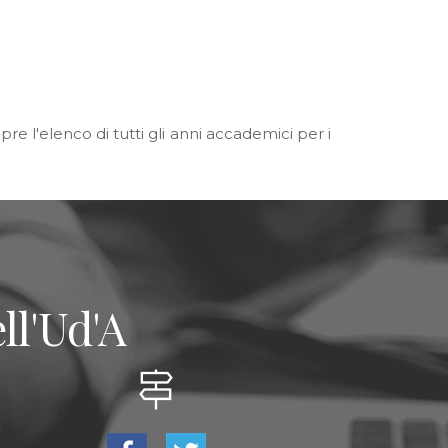
e l'elenco di tutti gli anni accademici per i
ll'Ud'A